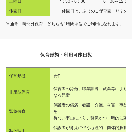
土曜日
7：30～8：30
8：30～12：3
休園日
休園日は、ふじのこ保育園・りすのこ
※通常・時間外保育 どちらも1時間単位でご利用になれます。
保育形態・利用可能日数
保育形態
要件
保育者の労働、職業訓練、就業等により、
非定型保育
なる児童
保護者の傷病、看護・介護、災害・事故、
緊急保育
を
得ない事由により、緊急かつ一時的に家庭
保護者が育児に伴う心理的、肉体的負担を
私的理由