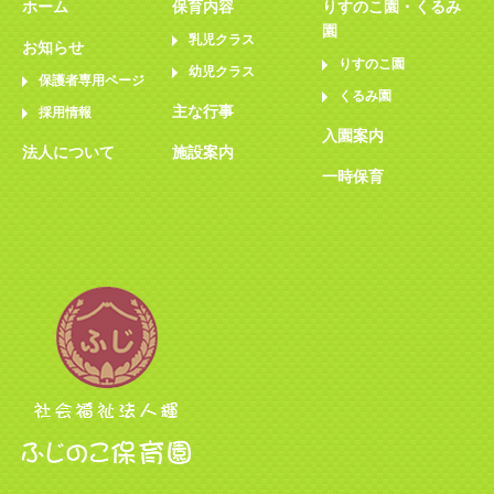
ホーム
保育内容
りすのこ園・くるみ
園
乳児クラス
お知らせ
りすのこ園
幼児クラス
保護者専用ページ
くるみ園
主な行事
採用情報
入園案内
法人について
施設案内
一時保育