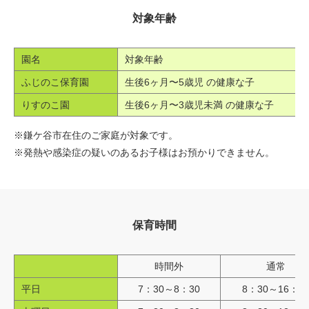
対象年齢
園名
対象年齢
ふじのこ保育園
生後6ヶ月〜5歳児 の健康な子
りすのこ園
生後6ヶ月〜3歳児未満 の健康な子
※鎌ケ谷市在住のご家庭が対象です。
※発熱や感染症の疑いのあるお子様はお預かりできません。
保育時間
時間外
通常
平日
7：30～8：30
8：30～16：3