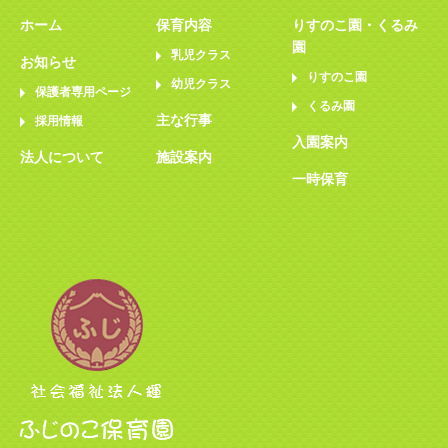
ホーム
保育内容
りすのこ園・くるみ
園
乳児クラス
お知らせ
りすのこ園
幼児クラス
保護者専用ページ
くるみ園
主な行事
採用情報
入園案内
法人について
施設案内
一時保育