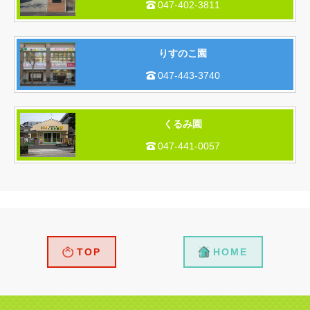
047-402-3811

​​りすのこ園
047-443-3740

くるみ園
047-441-0057

TOP
HOME